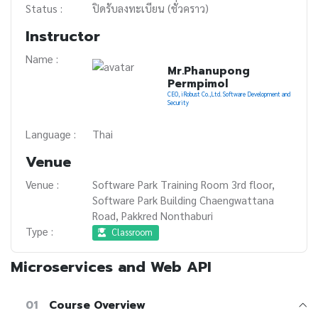
Status :
ปิดรับลงทะเบียน (ชั่วคราว)
Instructor
Name :
Mr.Phanupong
Permpimol
CEO, iRobust Co.,Ltd. Software Development and
Security
Language :
Thai
Venue
Venue :
Software Park Training Room 3rd floor,
Software Park Building Chaengwattana
Road, Pakkred Nonthaburi
Type :
Classroom
Microservices and Web API
01
Course Overview