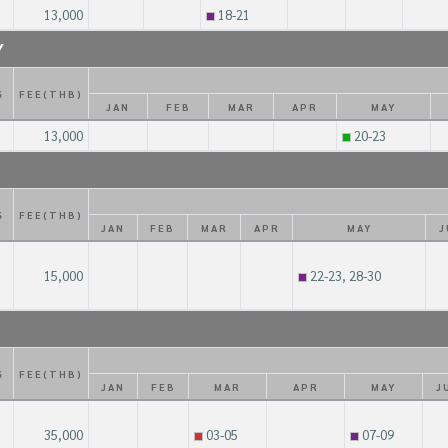
13,000
18-21
Y
S
FEE(THB)
JAN
FEB
MAR
APR
MAY
13,000
20-23
S
FEE(THB)
JAN
FEB
MAR
APR
MAY
J
15,000
22-23, 28-30
S
FEE(THB)
JAN
FEB
MAR
APR
MAY
J
35,000
03-05
07-09