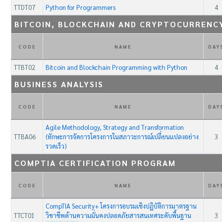
TTDT07
Python for Programmers
4
BITCOIN, BLOCKCHAIN AND CRYPTOCURRENC
CODE
NAME
DAY
TTBT02
Bitcoin and Blockchain Programming with Python
4
BUSINESS ANALYSIS
CODE
NAME
DAY
Agile Methodology, Strategy and Transformation
TTBA06
(ทักษะการจัดการโครงการในสภาวะการณ์เปลี่ยนแปลงอย่าง
3
รวดเร็ว)
COMPTIA CERTIFICATION PROGRAM
CODE
NAME
DAY
CompTIA Security+ โครงการอบรมเชิงปฏิบัติการมาตรฐาน
TTCT01
วิชาชีพด้านความมั่นคงปลอดภัยสารสนเทศระดับพื้นฐาน
3