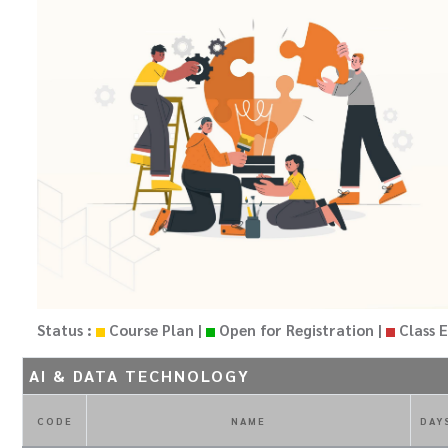
Status :
Course Plan |
Open for Registration |
Class E
AI & DATA TECHNOLOGY
CODE
NAME
DAY