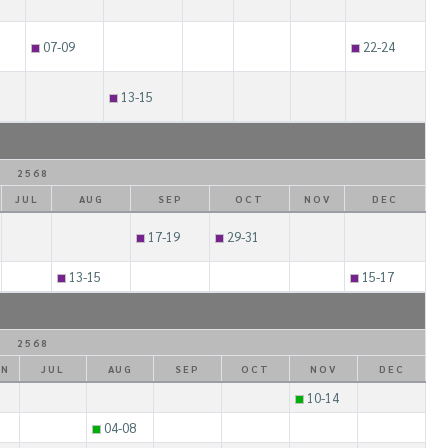
07-09
22-24
13-15
2568
JUL
AUG
SEP
OCT
NOV
DEC
17-19
29-31
13-15
15-17
2568
UN
JUL
AUG
SEP
OCT
NOV
DEC
10-14
04-08