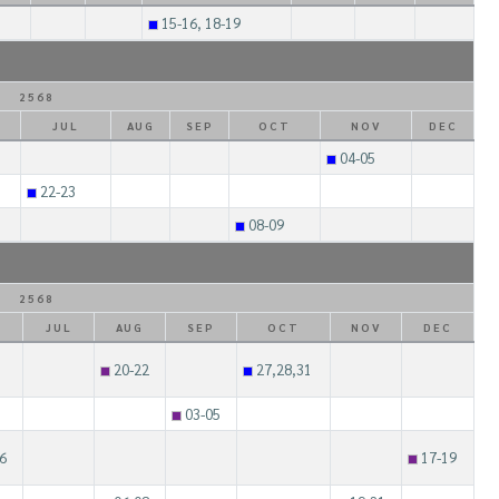
15-16, 18-19
2568
JUL
AUG
SEP
OCT
NOV
DEC
04-05
22-23
08-09
2568
N
JUL
AUG
SEP
OCT
NOV
DEC
20-22
27,28,31
03-05
6
17-19