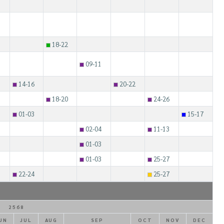
18-22
09-11
14-16
20-22
18-20
24-26
01-03
15-17
02-04
11-13
01-03
01-03
25-27
22-24
25-27
2568
UN
JUL
AUG
SEP
OCT
NOV
DEC