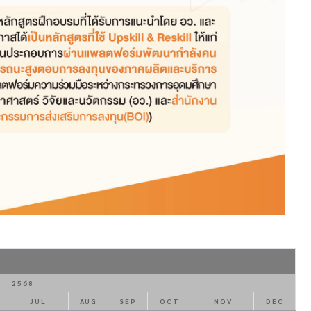
2568
JUL
AUG
SEP
OCT
NOV
DEC