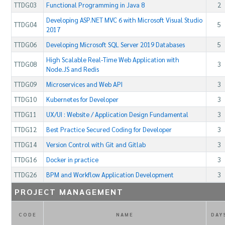
TTDG03
Functional Programming in Java 8
2
Developing ASP.NET MVC 6 with Microsoft Visual Studio
TTDG04
5
2017
TTDG06
Developing Microsoft SQL Server 2019 Databases
5
High Scalable Real-Time Web Application with
TTDG08
3
Node.JS and Redis
TTDG09
Microservices and Web API
3
TTDG10
Kubernetes for Developer
3
TTDG11
UX/UI : Website / Application Design Fundamental
3
TTDG12
Best Practice Secured Coding for Developer
3
TTDG14
Version Control with Git and Gitlab
3
TTDG16
Docker in practice
3
TTDG26
BPM and Workflow Application Development
3
PROJECT MANAGEMENT
CODE
NAME
DAY