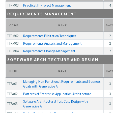
TTPM03
Practical IT Project Management
4
REQUIREMENTS MANAGEMENT
CODE
NAME
DAY
TTRM02
Requirements Elicitation Techniques
2
TTRM03
Requirements Analysis and Management
2
TTRM04
Requirements Change Management
2
SOFTWARE ARCHITECTURE AND DESIGN
CODE
NAME
DAY
Managing Non-Functional Requirements and Business
TTSA01
3
Goals with Generative AI
TTSA02
Patterns of Enterprise Application Architecture
3
Software Architectural Test Case Design with
TTSA03
3
Generative AI