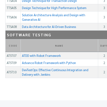
TTSA04
Design Technique for Transaction Design
3
TTSA05
Design Technique for High Performance System
3
Solution Architecture Analysis and Design with
TTSA06
3
Generative AI
TTSA08
Data Architecture for AI-Driven Business
3
SOFTWARE TESTING
CODE
NAME
DAY
ATST07
ATDD with Robot Framework
2
ATST09
Advance Robot Framework with Python
2
DevTestOps: Effective Continuous Integration and
ATST10
2
Delivery with Jenkins