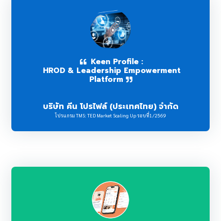
Keen Profile :
HROD & Leadership Empowerment
Platform
บริษัท คีน โปรไฟล์ (ประเทศไทย) จำกัด
โปรแกรม TMS: TED Market Scaling Up รอบที่1/2569