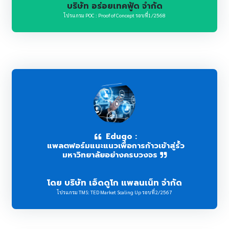
บริษัท อร่อยเทคฟู้ด จำกัด
โปรแกรม POC : Proof of Concept รอบที่1/2568
Edugo :
แพลตฟอร์มแนะแนวเพื่อการก้าวเข้าสู่รั้ว
มหาวิทยาลัยอย่างครบวงจร
โดย บริษัท เอ็ดดูโก แพลนเน็ท จำกัด
โปรแกรม TMS: TED Market Scaling Up รอบที่2/2567