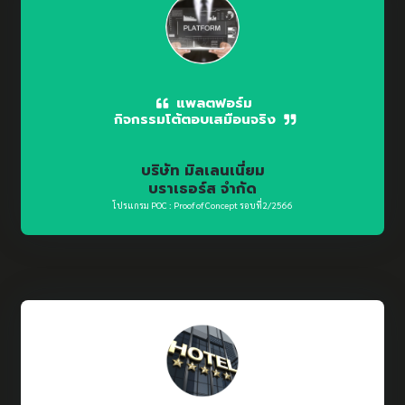
แพลตฟอร์ม
กิจกรรมโต้ตอบเสมือนจริง
บริษัท มิลเลนเนี่ยม
บราเธอร์ส จำกัด
โปรแกรม POC : Proof of Concept รอบที่2/2566