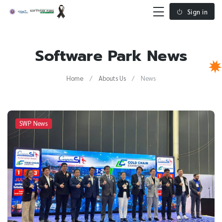
Sign in
Software Park News
Home
Abouts Us
News
SWP News