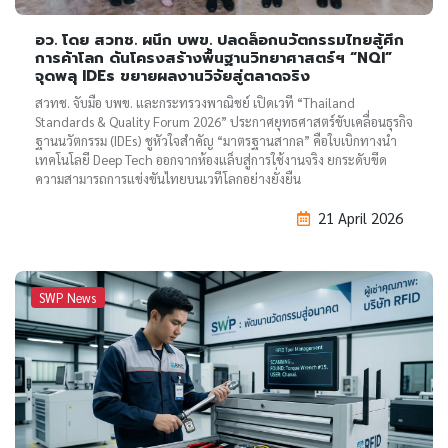
อว. โดย สวทช. ผนึก บพข. ปลดล็อกนวัตกรรมไทยสู้ศึก
การค้าโลก ดันโครงสร้างพื้นฐานวิทยาศาสตร์ฯ “NQI”
จุดพลุ IDEs ขยายผลงานวิจัยสู่ตลาดจริง
สวทช. จับมือ บพข. และกระทรวงพาณิชย์ เปิดเวที “Thailand
Standards & Quality Forum 2026” ประกาศยุทธศาสตร์ขับเคลื่อนธุรกิจ
ฐานนวัตกรรม (IDEs) ชูหัวใจสำคัญ “มาตรฐานสากล” คือใบเบิกทางนำ
เทคโนโลยี Deep Tech ออกจากห้องแล็บสู่การใช้งานจริง ยกระดับขีด
ความสามารถการแข่งขันไทยบนเวทีโลกอย่างยั่งยืน
21 April 2026
SWP News