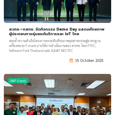
สวทช.–กสทช. จัดกิจกรรม Demo Day แสดงศักยภาพ
ผู้ประกอบการหุ่นยนต์บริการและ IoT ไทย
ตอกย้ำความสำเร็จโครงการยกระดับศักยภาพอุตสาหกรรมสู่มาตรฐาน
เครื่องหมาย P-mark ภายใต้การดำเนินงานของ สวทช. โดย PTEC,
Software Park Thailand และ SQUAT-NECTEC
15 October 2025
SWP Events