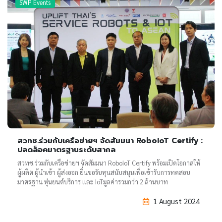
SWP Events
สวทช.ร่วมกับเครือข่ายฯ จัดสัมมนา RoboIoT Certify :
ปลดล็อคมาตรฐานระดับสากล
สวทช.ร่วมกับเครือข่ายฯ จัดสัมมนา RoboIoT Certify พร้อมเปิดโอกาสให้
ผู้ผลิต ผู้นำเข้า ผู้ส่งออก ยื่นขอรับทุนสนับสนุนเพื่อเข้ารับการทดสอบ
มาตรฐาน หุ่นยนต์บริการ และ IoTมูลค่ารวมกว่า 2 ล้านบาท
1 August 2024