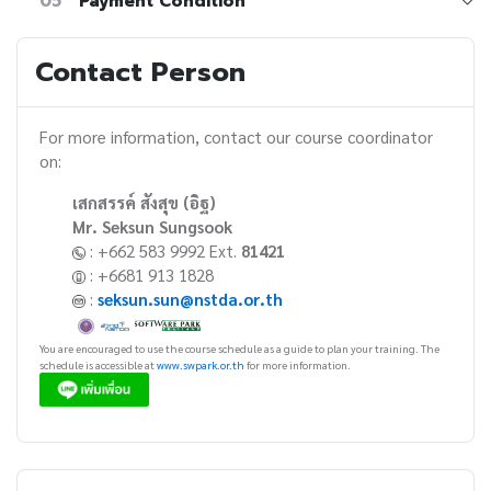
05
Payment Condition
Contact Person
For more information, contact our course coordinator
on:
เสกสรรค์ สังสุข (อิฐ)
Mr. Seksun Sungsook
: +662 583 9992 Ext.
81421
: +6681 913 1828
:
seksun.sun@nstda.or.th
You are encouraged to use the course schedule as a guide to plan your training. The
schedule is accessible at
www.swpark.or.th
for more information.