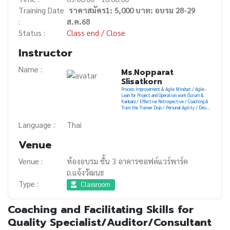
Training Date
ราคาสมัคร1: 5,000 บาท: อบรม 28-29
:
ส.ค.68
Status :
Class end / Close
Instructor
Name :
Ms.Nopparat
Slisatkorn
Process Improvement & Agile Mindset / Agile -
Lean for Project and Operation work (Scrum &
Kanban) / Effective Retrospective / Coaching &
Train the Trainer Dojo / Personal Agility / Design
Thinking for Life
Language :
Thai
Venue
Venue :
ห้องอบรม ชั้น 3 อาคารซอฟต์แวร์พาร์ค
ถ.แจ้งวัฒนะ
Type :
Classroom
Coaching and Facilitating Skills for
Quality Specialist/Auditor/Consultant