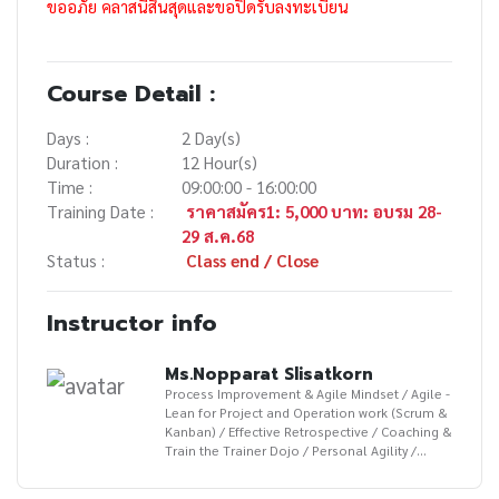
ขออภัย คลาสนี้สิ้นสุดและขอปิดรับลงทะเบียน
Course Detail :
Days :
2 Day(s)
Duration :
12 Hour(s)
Time :
09:00:00 - 16:00:00
Training Date :
ราคาสมัคร1: 5,000 บาท: อบรม 28-
29 ส.ค.68
Status :
Class end / Close
Instructor info
Ms.Nopparat Slisatkorn
Process Improvement & Agile Mindset / Agile -
Lean for Project and Operation work (Scrum &
Kanban) / Effective Retrospective / Coaching &
Train the Trainer Dojo / Personal Agility /
Design Thinking for Life