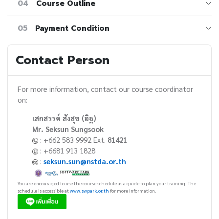
04
Course Outline
05
Payment Condition
Contact Person
For more information, contact our course coordinator
on:
เสกสรรค์ สังสุข (อิฐ)
Mr. Seksun Sungsook
: +662 583 9992 Ext.
81421
: +6681 913 1828
:
seksun.sun@nstda.or.th
You are encouraged to use the course schedule as a guide to plan your training. The
schedule is accessible at
www.swpark.or.th
for more information.