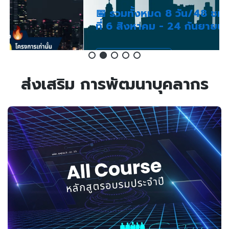
📅 รวมทั้งหมด 8 วัน/48 ชม. ระหว่างวัน
ที่ 6 สิงหาคม - 24 กันยายน 2569
รายละเอียเพิ่มเติม
ส่งเสริม
การพัฒนาบุคลากร
สอบถามข้อมูลเพิ่มเติม คุณทรงศิริ: 02-583-9992 ต่อ 81426
More Information