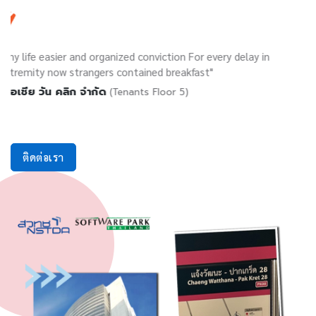
zed conviction For every delay in
"Creating product beco
ontained breakfast"
Extremity."
บริษัท เมพ คอร์ปอเรชั
enants Floor 5)
ติดต่อเรา