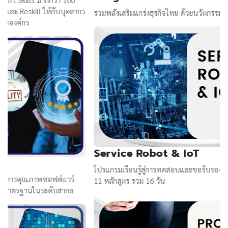
ร
ก
รวมพลังเสริมแกร่งธุรกิจไทย ด้วยนวัตกรรมและเทคโนโลยีขั้นสูง
Service Robot & IoT
ร
โปรแกรมเรียนรู้สู่การทดสอบและขอรับรองตามมาตรฐานสากล กับ
P
11 หลักสูตร รวม 16 วัน