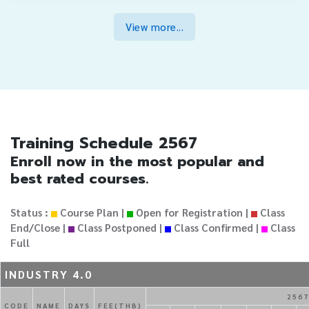
View more...
Training Schedule 2567
Enroll now in the most popular and
best rated courses.
Status :
Course Plan |
Open for Registration |
Class
End/Close |
Class Postponed |
Class Confirmed |
Class
Full
INDUSTRY 4.0
2567
CODE
NAME
DAYS
FEE(THB)