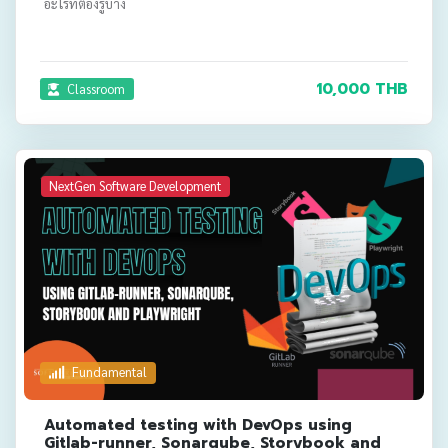
อะไรที่ต้องรู้บ้าง
10,000 THB
Classroom
NextGen Software Development
Fundamental
Automated testing with DevOps using
Gitlab-runner, Sonarqube, Storybook and