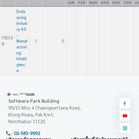
JAN
FEB
MAR
APR
MAY
JUN
J
Embr
acing
Indust
ry 4.0
:
ITID10
Manuf
1
0
8
acturi
ng
Intelli
genc
e
Software Park Building
99/31 Moo 4 Chaengwattana Road,
Klong Kluea, Pak Kret,
Nonthaburi 11120
:
02-583-9992