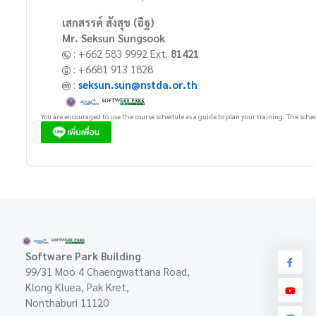
เสกสรรค์ สังสุข (อิฐ)
Mr. Seksun Sungsook
: +662 583 9992 Ext.
81421
: +6681 913 1828
:
seksun.sun@nstda.or.th
You are encouraged to use the course schedule as a guide to plan your training. The sched
Software Park Building
99/31 Moo 4 Chaengwattana Road,
Klong Kluea, Pak Kret,
Nonthaburi 11120