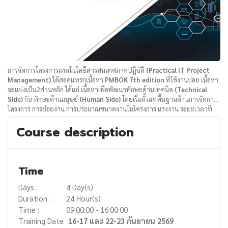
การจัดการโครงการเทคโนโลยีสารสนเทศภาคปฎิบัติ
(Practical IT Project
Management)
ได้สอดแทรกเนื้อหา
PMBOK 7th edition
ที่ใช้งานบ่อย เนื้อหา
จะแบ่งเป็น2ส่วนหลัก ได้แก่ เนื้อหาเพื่อพัฒนาทักษะด้านเทคนิค
(Technical
Side)
กับ ทักษะด้านมนุษย์
(Human Side)
โดยเริ่มตั้งแต่พื้นฐานด้านการจัดการ
โครงการ การย่อยงาน การประมาณขนาดงานในโครงการ แรงงาน ระยะเวลาที่
ต้องใช้ การจัดการความเสี่ยง จัดการด้านคุณภาพ จัดการเรื่องของคนภายใน
Course description
โครงการ การติดตามและควบคุมโครงการ จนกระทั่งการปิดโครงการ ครอบคลุม
งานทุกส่วนของการจัดการโครงการ โดยเรียนรู้พร้อมกับได้ทดลองลงมือปฏิบัติ
(Workshop)
จึงทำให้ผู้เรียนเข้าใจและสามารถนำไปประยุกต์กับงานจริงได้โดย
ง่าย
Time
Days :
4 Day(s)
Duration :
24 Hour(s)
Time :
09:00:00 - 16:00:00
Training Date
16-17 และ 22-23 กันยายน 2569