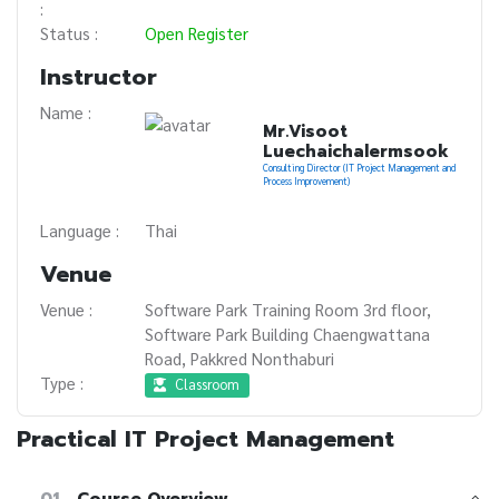
:
Status :
Open Register
Instructor
Name :
Mr.Visoot
Luechaichalermsook
Consulting Director (IT Project Management and
Process Improvement)
Language :
Thai
Venue
Venue :
Software Park Training Room 3rd floor,
Software Park Building Chaengwattana
Road, Pakkred Nonthaburi
Type :
Classroom
Practical IT Project Management
01
Course Overview