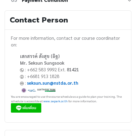
05
Payment Condition
Contact Person
For more information, contact our course coordinator
on:
เสกสรรค์ สังสุข (อิฐ)
Mr. Seksun Sungsook
: +662 583 9992 Ext.
81421
: +6681 913 1828
:
seksun.sun@nstda.or.th
You are encouraged to use the course schedule as a guide to plan your training. The
schedule is accessible at
www.swpark.or.th
for more information.