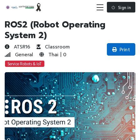
Sign in
ROS2 (Robot Operating
System 2)
ATSR16
Classroom
Print
General
Thai | 0
Service Robots & IoT