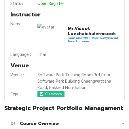
Status :
Open Register
Instructor
Name :
Mr.Visoot
Luechaichalermsook
Consulting Director (IT Project Management and
Process Improvement)
Language :
Thai
Venue
Venue :
Software Park Training Room 3rd floor,
Software Park Building Chaengwattana
Road, Pakkred Nonthaburi
Type :
Classroom
Strategic Project Portfolio Management
01
Course Overview