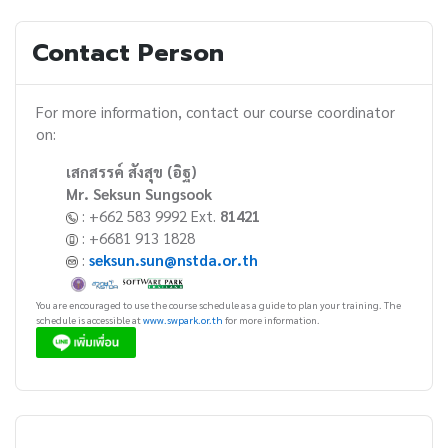
Contact Person
For more information, contact our course coordinator
on:
เสกสรรค์ สังสุข (อิฐ)
Mr. Seksun Sungsook
: +662 583 9992 Ext.
81421
: +6681 913 1828
:
seksun.sun@nstda.or.th
You are encouraged to use the course schedule as a guide to plan your training. The
schedule is accessible at
www.swpark.or.th
for more information.