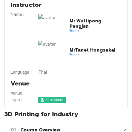
Instructor
Name :
Mr.Wuttipong
Pengjan
วิทยากร
MrTanet Hongsakai
วิทยากร
Language :
Thai
Venue
Venue :
Type :
Classroom
3D Printing for Industry
01
Course Overview