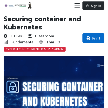
Sign in
Securing container and
Kubernetes
TTIS06
Classroom
Print
Fundamental
Thai | 0
CYBER SECURITY ORIENTED & DATA ADMIN