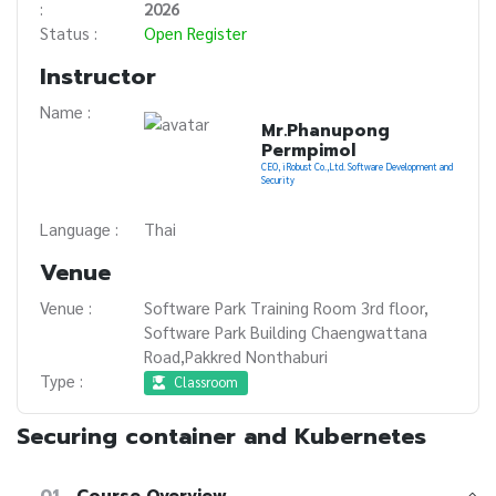
:
2026
Status :
Open Register
Instructor
Name :
Mr.Phanupong
Permpimol
CEO, iRobust Co.,Ltd. Software Development and
Security
Language :
Thai
Venue
Venue :
Software Park Training Room 3rd floor,
Software Park Building Chaengwattana
Road,Pakkred Nonthaburi
Type :
Classroom
Securing container and Kubernetes
01
Course Overview