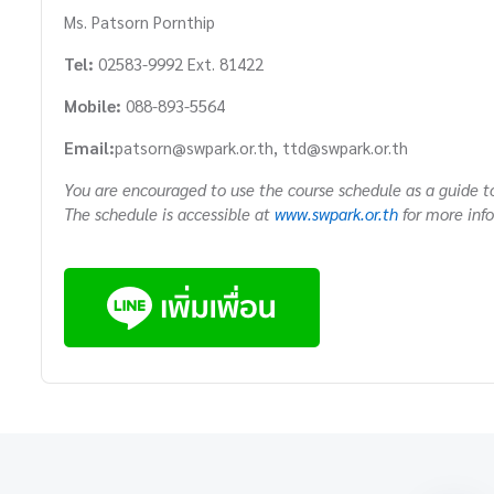
Ms. Patsorn Pornthip
Tel:
02583-9992 Ext. 81422
Mobile:
088-893-5564
Email:
patsorn@swpark.or.th, ttd@swpark.or.th
You are encouraged to use the course schedule as a guide to
The schedule is accessible at
www.swpark.or.th
for more inf