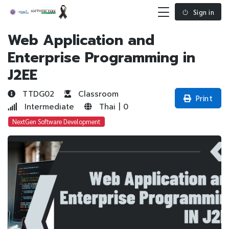
Sign in
Web Application and
Enterprise Programming in
J2EE
TTDG02
Classroom
Print
Intermediate
Thai | 0
NextGen Software Development