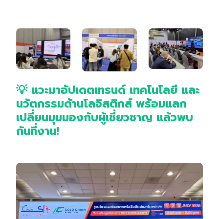
💡 แวะมาอัปเดตเทรนด์ เทคโนโลยี และ
นวัตกรรมด้านโลจิสติกส์ พร้อมแลก
เปลี่ยนมุมมองกับผู้เชี่ยวชาญ แล้วพบ
กันที่งาน!