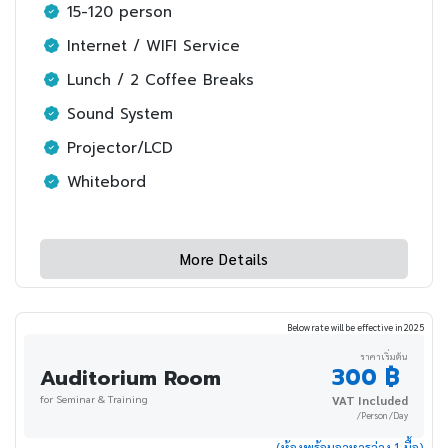
15-120 person
Internet / WIFI Service
Lunch / 2 Coffee Breaks
Sound System
Projector/LCD
Whitebord
More Details
Below rate will be effective in 2025
ราคาเริ่มต้น
300 ฿
Auditorium Room
for Seminar & Training
VAT Included
/Person /Day
(ห้องพร้อมอาหารว่าง 1 มื้อ)