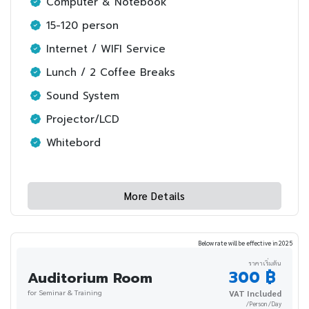
Computer & Notebook
15-120 person
Internet / WIFI Service
Lunch / 2 Coffee Breaks
Sound System
Projector/LCD
Whitebord
More Details
Below rate will be effective in 2025
ราคาเริ่มต้น
300 ฿
Auditorium Room
for Seminar & Training
VAT Included
/Person /Day