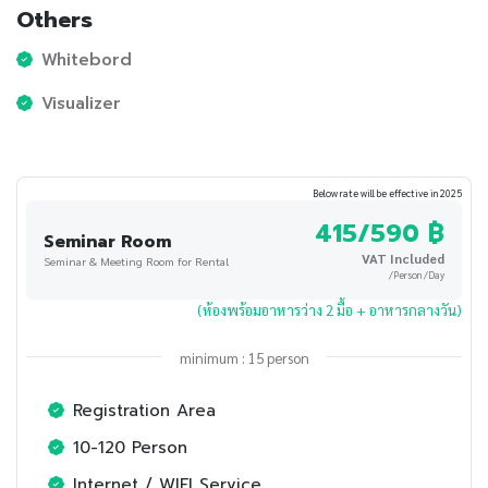
Others
Whitebord
Visualizer
Below rate will be effective in 2025
415/590 ฿
Seminar Room
VAT Included
Seminar & Meeting Room for Rental
/Person /Day
(ห้องพร้อมอาหารว่าง 2 มื้อ + อาหารกลางวัน)
minimum : 15 person
Registration Area
10-120 Person
Internet / WIFI Service