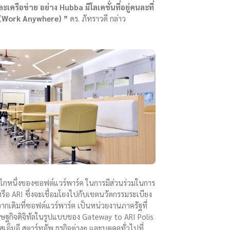
ครือข่าย อย่าง Hubba มีโลเคชั่นที่อยู่คนละที่
ี่ (Work Anywhere) ”
ดร. ภัทราวดี กล่าว
กหนึ่งของซอฟต์แวร์พาร์ค ในการมีส่วนร่วมในการ
ือ ARI ซึ่งจะเชื่อมโยงไปกับเขตนวัตกรรมระเบียง
ากเดิมที่ซอฟต์แวร์พาร์ค เป็นหน่วยงานภาครัฐที่
ศรษฐกิจดิจิทัลในรูปแบบของ Gateway to ARI Polis
็มอี สตาร์ทอัพ ธุรกิจต่างๆ และบุคคลทั่วไปที่