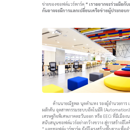
ข่ายของซอฟต์แวร์พาร์ค
“ เราอยากจะร่วมมือกับเ
กันอาจจะมีการแลกเปลี่ยนเครือข่ายผู้ประกอบการ
ด้านนายณัฐพล นุตคำแหง รองผู้อำนวยการ เ
ผลักดัน อุตสาหกรรมระบบอัตโนมัติ (Automation) 
เศรษฐกิจพิเศษภาคตะวันออก หรือ EECi ที่มีเมืองนว
สนับสนุนซอฟต์แวร์อย่างกว้างขวาง สู่การสร้างอีโ
” และซอฟต์แวร์พาร์ค ยังมีโครงสร้างพื้นฐานเพื่ออ