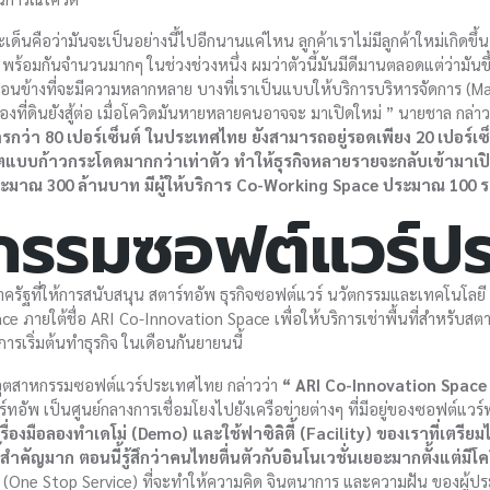
ะเด็นคือว่ามันจะเป็นอย่างนี้ไปอีกนานแค่ไหน ลูกค้าเราไม่มีลูกค้าใหม่เกิดขึ้น
ร้อมกันจำนวนมากๆ ในช่วงช่วงหนึ่ง ผมว่าตัวนี้มันมีดีมานตลอดแต่ว่ามันข
นค่อนข้างที่จะมีความหลากหลาย บางที่เราเป็นแบบให้บริการบริหารจัดการ (Ma
าของที่ดินยังสู้ต่อ เมื่อโควิดมันหายหลายคนอาจจะ มาเปิดใหม่ ” นายชาล กล่าว
ว่า 80 เปอร์เซ็นต์ ในประเทศไทย ยังสามารถอยู่รอดเพียง 20 เปอร์เซ็นต
ิบโตแบบก้าวกระโดดมากกว่าเท่าตัว ทำให้ธุรกิจหลายรายจะกลับเข้ามาเป
ระมาณ 300 ล้านบาท มีผู้ให้บริการ Co-Working Space ประมาณ 100 ร
กรรมซอฟต์แวร์ป
รัฐที่ให้การสนับสนุน สตาร์ทอัพ ธุรกิจซอฟต์แวร์ นวัตกรรมและเทคโนโลยี 
e ภายใต้ชื่อ ARI Co-Innovation Space เพื่อให้บริการเช่าพื้นที่สำหรับสตาร
ในการเริ่มต้นทำธุรกิจ ในเดือนกันยายนนี้
อุตสาหกรรมซอฟต์แวร์ประเทศไทย กล่าวว่า
“ ARI Co-Innovation Space
ทอัพ เป็นศูนย์กลางการเชื่อมโยงไปยังเครือข่ายต่างๆ ที่มีอยู่ของซอฟต์แวร
ื่องมือลองทำเดโม่ (Demo) และใช้ฟาซิลิตี้ (Facility) ของเราที่เตรียมไว้ เร
นี้สำคัญมาก ตอนนี้รู้สึกว่าคนไทยตื่นตัวกับอินโนเวชั่นเยอะมากตั้งแต่มีโค
งจร (One Stop Service) ที่จะทำให้ความคิด จินตนาการ และความฝัน ของผู้ป