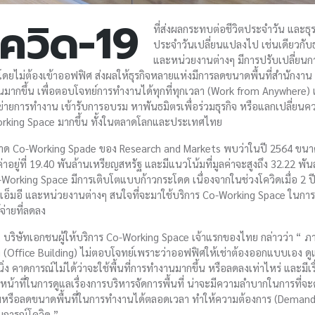
ควิด-19
ที่ส่งผลกระทบต่อชีวิตประจำวัน และธุร
ประจำวันเปลี่ยนแปลงไป เช่นเดียวกับธ
และหน่วยงานต่างๆ มีการปรับเปลี่ยนก
ยไม่ต้องเข้าออฟฟิศ ส่งผลให้ธุรกิจหลายแห่งมีการลดขนาดพื้นที่สำนักงาน ม
มากขึ้น เพื่อตอบโจทย์การทำงานได้ทุกที่ทุกเวลา (Work from Anywhere) แ
่ายการทำงาน เข้ารับการอบรม หาพันธมิตรเพื่อร่วมธุรกิจ หรือแลกเปลี่ยนคว
orking Space มากขึ้น ทั้งในตลาดโลกและประเทศไทย
Co-Working Spade ของ Research and Markets พบว่าในปี 2564 ขนาดของธุ
าอยู่ที่ 19.40 พันล้านเหรียญสหรัฐ และมีแนวโน้มที่มูลค่าจะสูงถึง 32.22 พั
king Space มีการเติบโตแบบก้าวกระโดด เนื่องจากในช่วงโควิดเมื่อ 2 ปีที
เอ็มอี และหน่วยงานต่างๆ สนใจที่จะมาใช้บริการ Co-Working Space ในการดำ
จ่ายที่ลดลง
a
บริษัทเอกชนผู้ให้บริการ Co-Working Space เจ้าแรกของไทย กล่าวว่า “ 
ช่า (Office Building) ไม่ตอบโจทย์เพราะว่าออฟฟิศให้เช่าต้องออกแบบเอง ดู
ิ่ง คาดการณ์ไม่ได้ว่าจะใช้พื้นที่การทำงานมากขึ้น หรือลดลงเท่าไหร่ และมี
มีหน้าที่ในการดูแลเรื่องการบริหารจัดการพื้นที่ น่าจะมีความลำบากในการที่
เพิ่มหรือลดขนาดพื้นที่ในการทำงานได้ตลอดเวลา ทำให้ความต้องการ (Deman
นการณ์โควิด ”