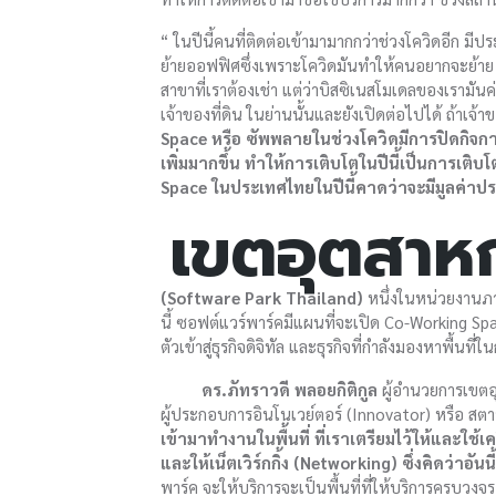
“ ในปีนี้คนที่ติดต่อเข้ามามากกว่าช่วงโควิดอีก มีปร
ย้ายออฟฟิศซึ่งเพราะโควิดมันทำให้คนอยากจะย้าย พ
สาขาที่เราต้องเช่า แต่ว่าบิสซิเนสโมเดลของเรามั
เจ้าของที่ดิน ในย่านนั้นและยังเปิดต่อไปได้ ถ้าเจ้
Space หรือ ซัพพลายในช่วงโควิดมีการปิดกิจการก
เพิ่มมากขึ้น ทำให้การเติบโตในปีนี้เป็นการเต
Space ในประเทศไทยในปีนี้คาดว่าจะมีมูลค่าป
เขตอุตสาห
(Software Park Thailand)
หนึ่งในหน่วยงานภาค
นี้ ซอฟต์แวร์พาร์คมีแผนที่จะเปิด Co-Working Spac
ตัวเข้าสู่ธุรกิจดิจิทัล และธุรกิจที่กำลังมองหาพื้นที่
ดร.ภัทราวดี พลอยกิติกูล
ผู้อำนวยการเขต
ผู้ประกอบการอินโนเวย์ตอร์ (Innovator) หรือ สตาร์
เข้ามาทำงานในพื้นที่ ที่เราเตรียมไว้ให้และใช้เคร
และให้เน็ตเวิร์กกิ้ง (Networking) ซึ่งคิดว่าอัน
พาร์ค จะให้บริการจะเป็นพื้นที่ที่ให้บริการครบว