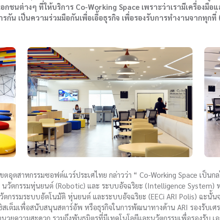
อกชนต่างๆ ที่ให้บริการ Co-Working Space เพราะว่าเรามีเครื่องมือและเ
กัน เป็นความร่วมมือกันเพื่อเอื้อธุรกิจ เพื่อรองรับการทำงานจากทุกท
ขตอุตสาหกรรมซอฟต์แวร์ประเศไทย กล่าวว่า “ Co-Working Space เป็นกลไ
นวัตกรรมหุ่นยนต์ (Robotic) และ ระบบอัจฉริยะ (Intelligence System) หร
ัตกรรมระบบอัตโนมัติ หุ่นยนต์ และระบบอัจฉริยะ (EECi ARI Polis) ฉะนั้นจ
คซิสเต็มเพื่อสนับสนุนสตาร์อัพ หรือธุรกิจในการพัฒนาทางด้าน ARI รองรับเ
ำนวยความสะดวก รวมถึงพันธมิตรที่มีเทคโนโลยีและนวัตกรรมเพื่อรองรับ เอสเอ