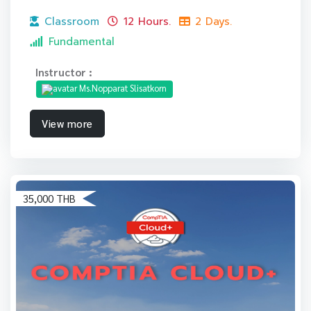
Classroom
12 Hours.
2 Days.
Fundamental
Instructor :
Ms.Nopparat Slisatkorn
View more
35,000 THB