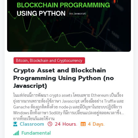
Bitcoin, Blockchain and Cryptocurrency
Crypto Asset and Blockchain
Programming Using Python (no
Javascript)
ในแต่ก่อนนี้การพัฒนา crypto assets โดยเฉพาะ Ethereum เป็นเรื่อง
ยุ่งยากมากเพราะต้องใช้ภาษา Javascript เครื่องมืออย่าง Truffle และ
Ganache ต้องถูกติดตั้งด้วย node-js และมีปัญหาในระบบปฏิบัติการ
Windows อีกทั้งภาษา Sodility ก็มีการเปลี่ยนแปลงอยู่ตลอดเวลาซึ่ง
ยากที่จะเรียนรู้และใช้งาน
Classroom
24 Hours.
4 Days.
ปัจจุบันสถานการณ์เปลี่ยนไป โดยได้มี web3.py และเครื่องมือมากมาย
ถูกสร้างขึ้นสำหรับภาษา Python เปิดโอกาสให้ผู้เข้ารับการอบรมและผู้
Fundamental
สนใจที่ไม่เคยเขียนภาษา Javascript สามารถเข้าถึงการพัฒนา