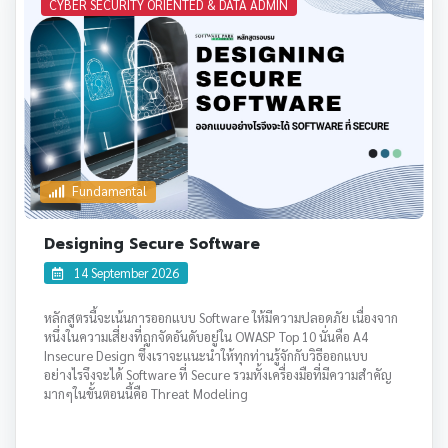
CYBER SECURITY ORIENTED & DATA ADMIN
การนำแอปพลิเคชันขึ้นสู่การใช้งานจริงบนทุกแพลตฟอร์ม โดยเน้นการ
พัฒนาที่มีประสิทธิภาพ และสะดวกรวดเร็วด้วย Expo และครอบคลุม
ทุกขั้นตอนที่จำเป็นในการพัฒนาแอปพลิเคชัน อย่างมืออาชีพ
Fundamental
Designing Secure Software
14 September 2026
หลักสูตรนี้จะเน้นการออกแบบ
Software
ให้มีความปลอดภัย เนื่องจาก
หนึ่งในความเสี่ยงที่ถูกจัดอันดับอยู่ใน
OWASP Top 10
นั่นคือ
A4
Insecure Design
ซึ่งเราจะแนะนำให้ทุกท่านรู้จักกับวิธีออกแบบ
อย่างไรจึงจะได้
Software
ที่
Secure
รวมทั้งเครื่องมือที่มีความสำคัญ
มากๆในขั้นตอนนี้คือ
Threat Modeling