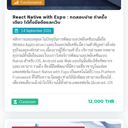
Fundamental
React Native with Expo : ทดสอบง่าย ทำครั้ง
เดียว ได้ทั้งมือถือและเว็บ
14 September 2026
หลักการและเหตุผล ในปัจจุบันการพัฒนาแอปพลิเคชันบนมือถือ
(Mobile Application) และเว็บแอปพลิเคชัน มีความสำคัญอย่างยิ่งต่อ
ธุรกิจและองค์กรต่างๆ เนื่องจากผู้ใช้งานเข้าถึง บริการผ่านหลากหลาย
อุปกรณ์ทั้งมือถือและเว็บเบราว์เซอร์การพัฒนาแอปพลิเคชันแบบ
Native สำหรับ iOS, Android และ Web แยกกันนั้นต้องใช้ทรัพยากร
และเวลามาก รวมถึง ต้องมีทีมพัฒนาที่มีความเชี่ยวชาญในแต่ละ
แพลตฟอร์ม React Native with Expo เป็นเทคโนโลยีCross-Platform
Framework ที่ได้รับความ นิยมสูง ช่วยให้นักพัฒนาสามารถเขียนโค้ด
เพียงชุดเดียวแล้วนำไปใช้งานได้ทั้งสาม แพลตฟอร์ม (Android, iOS
และ Web) โดย Expo ช่วยให้กระบวนการทดสอบแอปพลิเคชัน เป็น
เรื่องง่ายและรวดเร็วอย่างยิ่ง ด้วยระบบ Hot Reload และแอป Expo
Go ที่เพียงแค่สแกน QR Code ก็สามารถดูผลลัพธ์ได้ทันทีบนมือถือจริง
12,000 THB .
Classroom
โดยไม่ต้องเสียบสายหรือติดตั้ง ซอฟต์แวร์ที่ซับซ้อน ประกอบกับการ
ใช้TypeScript ซึ่งเป็นภาษาที่เพิ่มความปลอดภัยของ Type และหลัก
การ Functional Programming ที่ช่วยให้โค้ดมีความเป็นระเบียบและ
ดูแล รักษาง่าย จึงเป็นทักษะที่จำเป็นสำหรับนักพัฒนาในยุคปัจจุบัน
หลักสูตรนี้ออกแบบมาเพื่อสร้างความรู้ความเข้าใจตั้งแต่พื้นฐานจนถึง